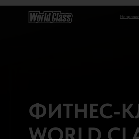
Направле
ФИТНЕС-К
WORLD CL