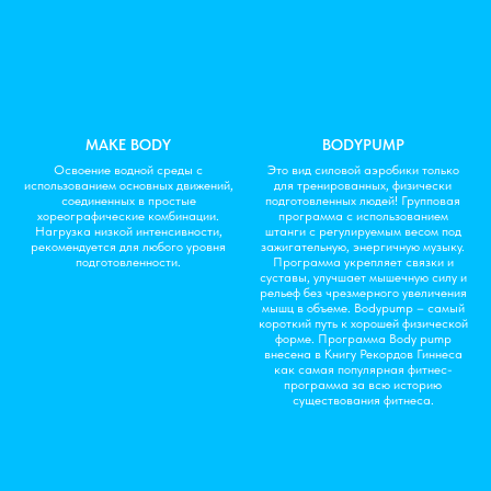
MAKE BODY
BODYPUMP
Освоение водной среды с
Это вид силовой аэробики только
использованием основных движений,
для тренированных, физически
соединенных в простые
подготовленных людей! Групповая
хореографические комбинации.
программа с использованием
Нагрузка низкой интенсивности,
штанги с регулируемым весом под
рекомендуется для любого уровня
зажигательную, энергичную музыку.
подготовленности.
Программа укрепляет связки и
суставы, улучшает мышечную силу и
рельеф без чрезмерного увеличения
мышц в объеме. Bodypump – самый
короткий путь к хорошей физической
форме. Программа Body pump
внесена в Книгу Рекордов Гиннеса
как самая популярная фитнес-
программа за всю историю
существования фитнеса.