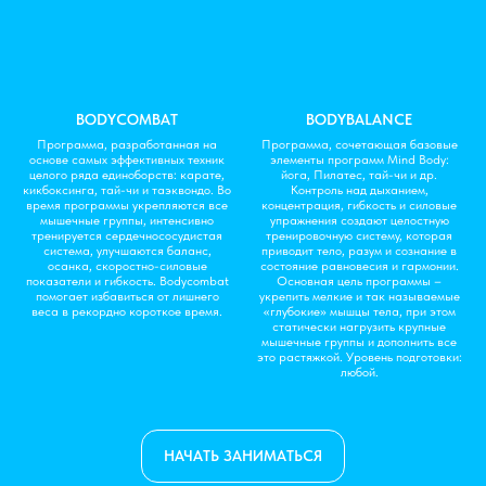
BODYCOMBAT
BODYBALANCE
Программа, разработанная на
Программа, сочетающая базовые
основе самых эффективных техник
элементы программ Mind Body:
целого ряда единоборств: карате,
йога, Пилатес, тай-чи и др.
кикбоксинга, тай-чи и таэквондо. Во
Контроль над дыханием,
время программы укрепляются все
концентрация, гибкость и силовые
мышечные группы, интенсивно
упражнения создают целостную
тренируется сердечнососудистая
тренировочную систему, которая
система, улучшаются баланс,
приводит тело, разум и сознание в
осанка, скоростно-силовые
состояние равновесия и гармонии.
показатели и гибкость. Bodycombat
Основная цель программы –
помогает избавиться от лишнего
укрепить мелкие и так называемые
веса в рекордно короткое время.
«глубокие» мышцы тела, при этом
статически нагрузить крупные
мышечные группы и дополнить все
это растяжкой. Уровень подготовки:
любой.
НАЧАТЬ ЗАНИМАТЬСЯ