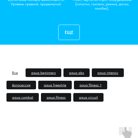
Уровень средний, продвинутый.
(лопатки, гантели, резина, доски,
noodles).
ЕЩЕ
Все
aqua beginners
aqua abs
aqua intensiv
фотосессия
aqua freestyle
aqua fitness +
aqua combat
aqua fitness
aqua circuit