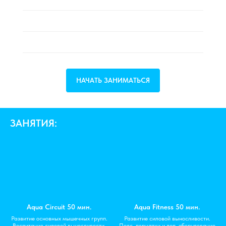
Занятия в бассейне.
Отдых в аквапарке.
НАЧАТЬ ЗАНИМАТЬСЯ
ЗАНЯТИЯ:
Aqua Circuit 50 мин.
Aqua Fitness 50 мин.
Развитие основных мышечных групп.
Развитие силовой выносливости.
Воспитание силовой выносливости.
Пояс, перчатки и доп. оборудование